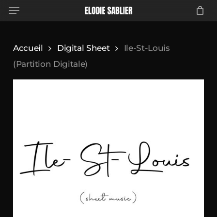
Menu
Skip
to
main
Accueil
Digital Sheet
Ile-St-Louis
content
(Partition Digitale)